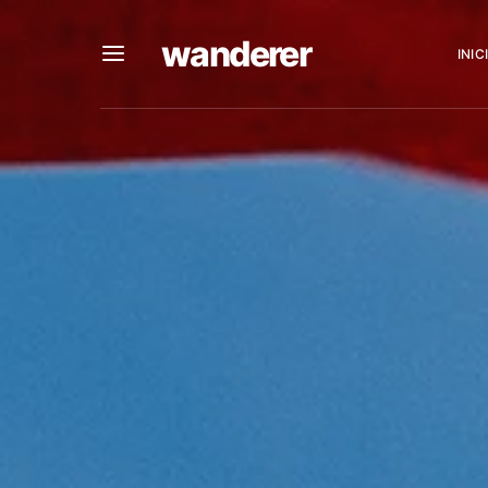
wanderer
INIC