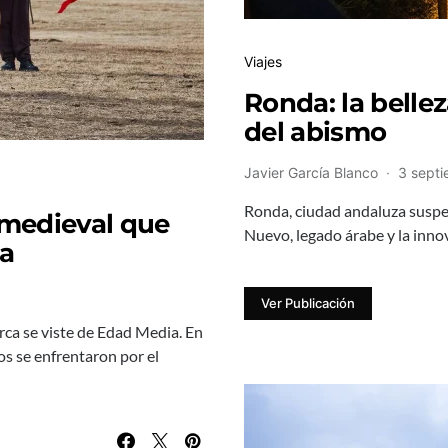
Viajes
Ronda: la belle
del abismo
Javier García Blanco
3 sept
Ronda, ciudad andaluza suspen
 medieval que
Nuevo, legado árabe y la inno
la
Ver Publicación
ca se viste de Edad Media. En
os se enfrentaron por el