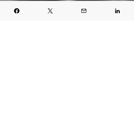
Javier García Blanco
19 marzo, 2026
En el corazón de Cusco, a unas
manzanas de la Plaza de Armas,
este hotel se asienta junto a los
cimientos del templo más sagrado
del Imperio inca, convirtiendo cada
estancia en un viaje a través del
tiempo.
ara llegar hasta la puerta del
Palacio del
P
Inka, a Luxury Collection Hotel
hay que