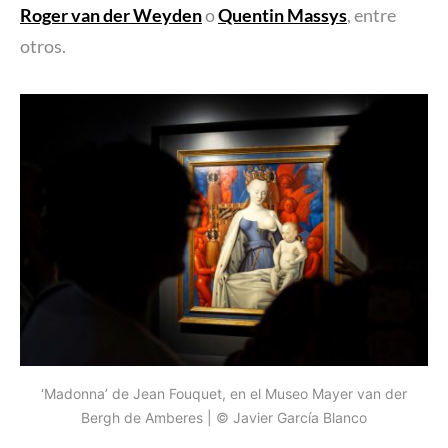
Roger van der Weyden
o
Quentin Massys
, entre
otros.
‘Madonna’ de Jean Fouquet, en el Museo Mayer van der
Bergh de Amberes | © Javier García Blanco