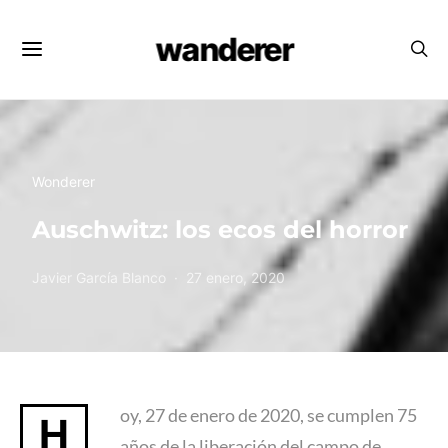
wanderer
Wonderer
Auschwitz: los ecos del horror
Javier García Blanco
27 enero, 2020
oy, 27 de enero de 2020, se cumplen 75
H
años de la liberación del campo de