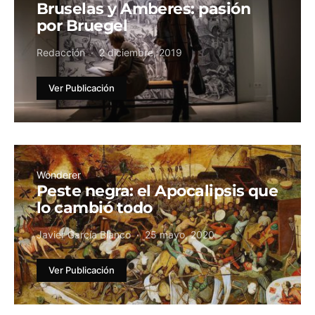
Bruselas y Amberes: pasión
por Bruegel
Redacción
2 diciembre, 2019
Ver Publicación
Wonderer
Peste negra: el Apocalipsis que
lo cambió todo
Javier García Blanco
25 mayo, 2020
Ver Publicación