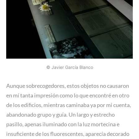
© Javier García Blanco
Aunque sobrecogedores, estos objetos no causaron
en mí tanta impresión como lo que encontré en otro
de los edificios, mientras caminaba ya por mi cuenta,
abandonado grupo y guía. Un largo y estrecho
pasillo, apenas iluminado con la luz mortecina e
insuficiente de los fluorescentes, aparecía decorado