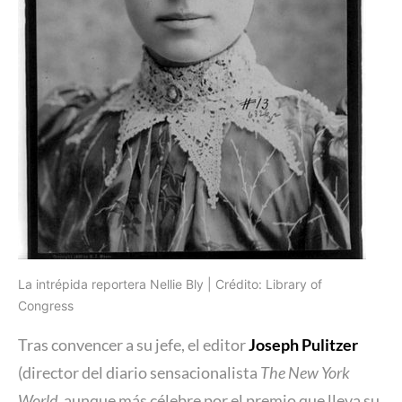
La intrépida reportera Nellie Bly | Crédito: Library of
Congress
Tras convencer a su jefe, el editor
Joseph Pulitzer
(director del diario sensacionalista
The New York
World
, aunque más célebre por el premio que lleva su