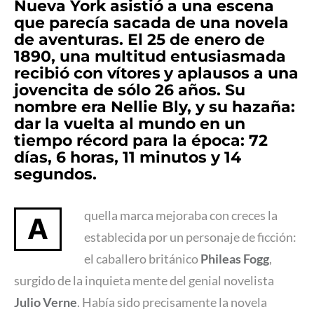
Nueva York asistió a una escena
que parecía sacada de una novela
de aventuras. El 25 de enero de
1890, una multitud entusiasmada
recibió con
vítores
y aplausos a una
jovencita de sólo 26 años. Su
nombre era
Nellie Bly
, y su hazaña:
dar la vuelta al mundo en un
tiempo récord para la época: 72
días, 6 horas, 11 minutos y 14
segundos.
quella marca mejoraba con creces la
A
establecida por un
personaje de ficción:
el caballero británico
Phileas Fogg
,
surgido de la inquieta mente del genial novelista
Julio Verne
. Había sido precisamente la novela