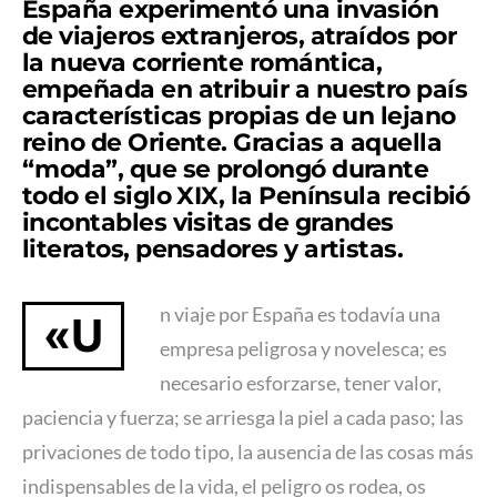
España experimentó una invasión
de viajeros extranjeros, atraídos por
la nueva corriente romántica,
empeñada en atribuir a nuestro país
características propias de un lejano
reino de Oriente. Gracias a aquella
“moda”, que se prolongó durante
todo el siglo XIX, la Península recibió
incontables visitas de grandes
literatos, pensadores y artistas.
n viaje por España es todavía una
«U
empresa peligrosa y novelesca; es
necesario esforzarse, tener valor,
paciencia y fuerza; se arriesga la piel a cada paso; las
privaciones de todo tipo, la ausencia de las cosas más
indispensables de la vida, el peligro os rodea, os