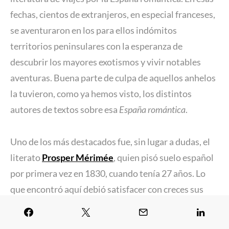
fechas, cientos de extranjeros, en especial franceses,
se aventuraron en los para ellos indómitos
territorios peninsulares con la esperanza de
descubrir los mayores exotismos y vivir notables
aventuras. Buena parte de culpa de aquellos anhelos
la tuvieron, como ya hemos visto, los distintos
autores de textos sobre esa
España romántica
.
Uno de los más destacados fue, sin lugar a dudas, el
literato
Prosper Mérimée
, quien pisó suelo español
por primera vez en 1830, cuando tenía 27 años. Lo
que encontró aquí debió satisfacer con creces sus
expectativas, pues su peregrinar por tierras
españolas se prolongó nada menos que tres años.