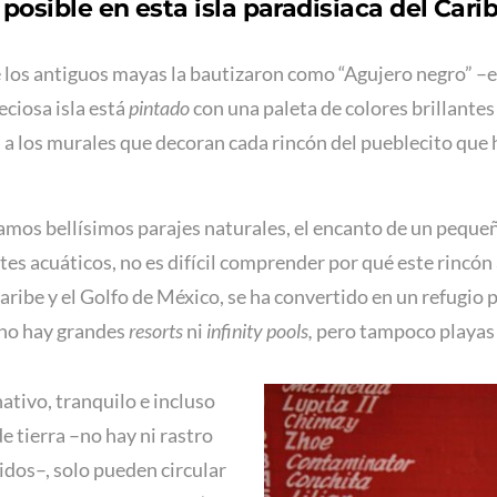
s posible en esta isla paradisiaca del Car
 los antiguos mayas la bautizaron como “Agujero negro” –e
eciosa isla está
pintado
con una paleta de colores brillantes 
 a los murales que decoran cada rincón del pueblecito que hac
mamos bellísimos parajes naturales, el encanto de un peque
es acuáticos, no es difícil comprender por qué este rincón
ribe y el Golfo de México, se ha convertido en un refugio p
 no hay grandes
resorts
ni
infinity pools,
pero tampoco playas
ativo, tranquilo e incluso
de tierra –no hay ni rastro
bidos–, solo pueden circular