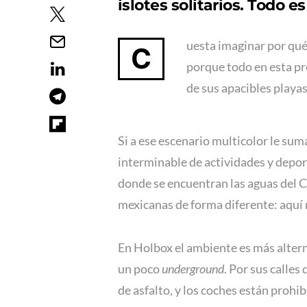
islotes solitarios. Todo e
uesta imaginar por qué
C
porque todo en esta pr
de sus apacibles playas
Si a ese escenario multicolor le su
interminable de actividades y deport
donde se encuentran las aguas del Ca
mexicanas de forma diferente: aquí
En Holbox el ambiente es más altern
un poco
underground
. Por sus calles 
de asfalto, y los coches están prohi