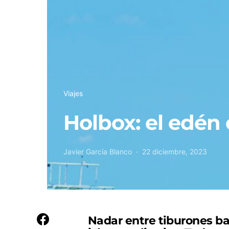
Viajes
Holbox: el edén 
Javier García Blanco
22 diciembre, 2023
Nadar entre tiburones ba