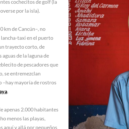
ntes cochecitos de golf (la
verse por la isla).
50 km de Cancún–, no
 lancha-taxi en el puerto
 un trayecto corto, de
s aguas de la laguna de
ueblecito de pescadores que
mo, se entremezclan
o –hay mayoría de rostros
aya
.
de apenas 2.000 habitantes
ucho menos las playas,
as aquí y allá por pequeños