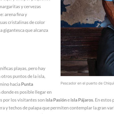
 margaritas y cervezas
: arena fina y
as cristalinas de color
a gigantesca que alcanza
íficas playas, pero hay
 otros puntos de la isla,
Pescador en el puerto de Chiqui
amino hacia
Punta
a donde es posible llegar en
 por los visitantes son
isla Pasión
e
isla Pájaros
. En estos 
a y techos de palapa que permiten contemplar la gran vari