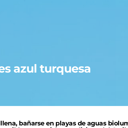
es azul turquesa
llena, bañarse en playas de aguas biolum