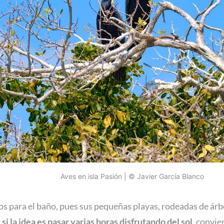
Aves en isla Pasión | © Javier García Blanco
 para el baño, pues sus pequeñas playas, rodeadas de árbol
 si la idea es pasar varias horas disfrutando del sol
, convie