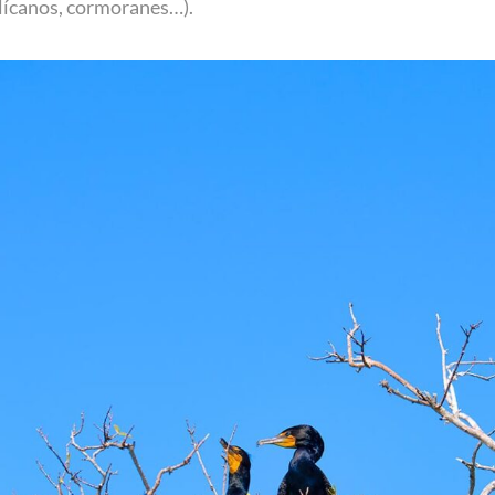
elícanos, cormoranes…).