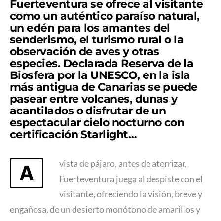
Fuerteventura se ofrece al visitante
como un auténtico paraíso natural,
un edén para los amantes del
senderismo, el turismo rural o la
observación de aves y otras
especies. Declarada Reserva de la
Biosfera por la UNESCO, en la isla
más antigua de Canarias se puede
pasear entre volcanes, dunas y
acantilados o disfrutar de un
espectacular cielo nocturno con
certificación Starlight…
vista de pájaro, antes de aterrizar,
A
Fuerteventura juega al despiste con el
visitante, ofreciendo la visión, breve y
engañosa, de un desierto monótono de amarillos y