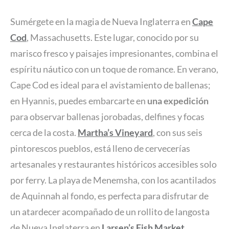
Sumérgete en la magia de Nueva Inglaterra en
Cape
Cod
, Massachusetts. Este lugar, conocido por su
marisco fresco y paisajes impresionantes, combina el
espíritu náutico con un toque de romance. En verano,
Cape Cod es ideal para el avistamiento de ballenas;
en Hyannis, puedes embarcarte en
una expedición
para observar ballenas jorobadas, delfines y focas
cerca de la costa.
Martha’s Vineyard
, con sus seis
pintorescos pueblos, está lleno de cervecerías
artesanales y restaurantes históricos accesibles solo
por ferry. La playa de Menemsha, con los acantilados
de Aquinnah al fondo, es perfecta para disfrutar de
un atardecer acompañado de un rollito de langosta
de Nueva Inglaterra en
Larsen’s Fish Market
.