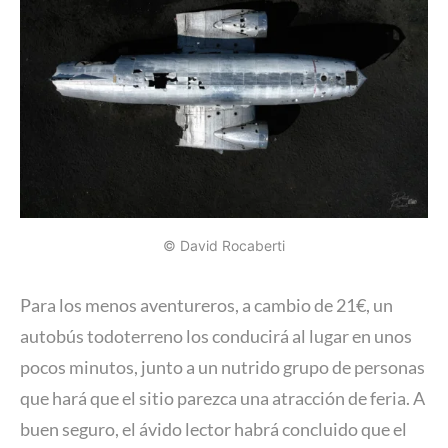
© David Rocaberti
Para los menos aventureros, a cambio de 21€, un
autobús todoterreno los conducirá al lugar en unos
pocos minutos, junto a un nutrido grupo de personas
que hará que el sitio parezca una atracción de feria. A
buen seguro, el ávido lector habrá concluido que el