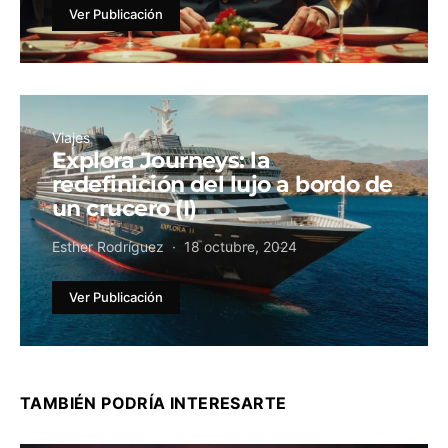
Ver Publicación
Viajes
Explora Journeys: la
redefinición del lujo a bordo de
un crucero (I)
Esther Rodríguez
18 octubre, 2024
Ver Publicación
TAMBIÉN PODRÍA INTERESARTE