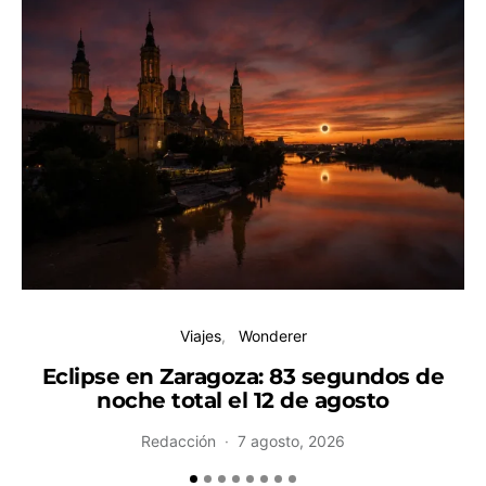
Viajes
Wonderer
Eclipse en Zaragoza: 83 segundos de
noche total el 12 de agosto
H
Redacción
7 agosto, 2026