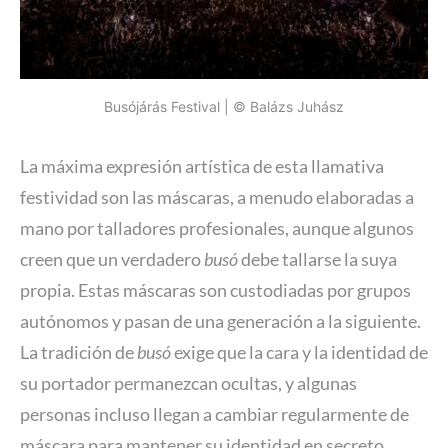
Busójárás Festival | © Balázs Juhász
La máxima expresión artística de esta llamativa
festividad son las máscaras, a menudo elaboradas a
mano por talladores profesionales, aunque algunos
creen que un verdadero
busó
debe tallarse la suya
propia. Estas máscaras son custodiadas por grupos
autónomos y pasan de una generación a la siguiente.
La tradición de
busó
exige que la cara y la identidad de
su portador permanezcan ocultas, y algunas
personas incluso llegan a cambiar regularmente de
máscara para mantener su identidad en secreto