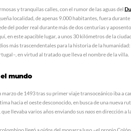
mosas y tranquilas calles, con el rumor de las aguas del
Du
ueña localidad, de apenas 9.000 habitantes, fuera durante
sede del poder real durante más de dos centurias y aposento 
uí, en este apacible lugar, a unos 30 kilómetros de la ciuda
dios más trascendentales para la historia de la humanidad:
tugal–, en virtud al tratado que lleva el nombre de la villa.
 el mundo
n marzo de 1493 tras su primer viaje transoceánico iba a cam
tima hacia el oeste desconocido, en busca de una nueva rut
, que llevaba varios años enviando sus
naos
en dirección a l
o colombino llegó a oídos del monarca luso –el propio Colón