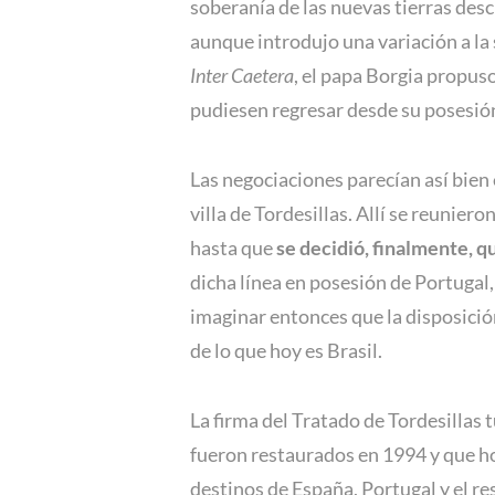
soberanía de las nuevas tierras des
aunque introdujo una variación a la
Inter Caetera
, el papa Borgia propus
pudiesen regresar desde su posesión
Las negociaciones parecían así bien 
villa de Tordesillas. Allí se reunie
hasta que
se decidió, finalmente, qu
dicha línea en posesión de Portugal,
imaginar entonces que la disposició
de lo que hoy es Brasil.
La firma del Tratado de Tordesillas 
fueron restaurados en 1994 y que h
destinos de España, Portugal y el r