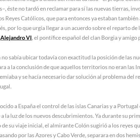
s–, éste no tardó en reclamar para sí las nuevas tierras, 
Los Reyes Católicos, que para entonces ya estaban también
, por lo que urgía llegar a un acuerdo sobre el reparto de lo
o
Alejandro VI
, el pontífice español del clan Borgia y amigo
o sabía ubicar todavía con exactitud la posición de las nu
ara a la conclusión de que aquellos territorios no eran las 
emiaba y se hacía necesario dar solución al problema del r
ugal.
cido a España el control de las islas Canarias y a Portugal
te a la luz de los nuevos descubrimientos. Ya durante su p
de su viaje inicial, el almirante Colón sugirió a los reyes 
pasando por las Azores y Cabo Verde, separara en dos hemisf