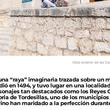
Vista exterior de las C
 una “raya” imaginaria trazada sobre un
ió en 1494, y tuvo lugar en una localidad 
ersonajes tan destacados como los Reyes C
oria de Tordesillas, uno de los municipio
vino han maridado a la perfección durant