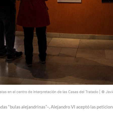
istas en el centro de interpretación de las Casas del Tratado | © Jav
adas “bulas alejandrinas”–, Alejandro VI aceptó las peticio