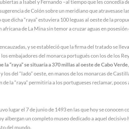
cubiertas a Isabel y Fernando –al tiempo que les concedía 
 sugerencia de Colón sobre un meridiano que atravesase las
o que dicha “raya” estuviera 100 leguas al oeste de la prop
 africana de La Mina sin temor a cruzar aguas en posesión d
encauzadas, y se estableció que la firma del tratado se llev
ron los embajadores del monarca portugués con los de los R
e la “raya” se situaría a 370 millas al oeste de Cabo Verde
 y los del “lado” oeste, en manos de los monarcas de Castil
n de la “raya” permitiría a los portugueses reclamar, pocos
tuvo lugar el 7 de junio de 1493 en las que hoy se conocen 
oy albergan un completo museo dedicado a aquel decisivo 
esto del mundo.