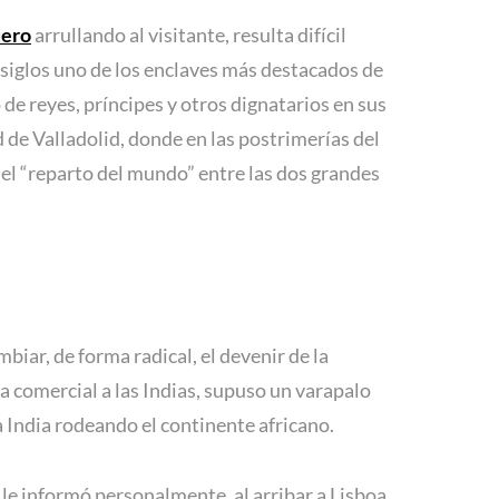
ero
arrullando al visitante, resulta difícil
 siglos uno de los enclaves más destacados de
de reyes, príncipes y otros dignatarios en sus
d de Valladolid, donde en las postrimerías del
 el “reparto del mundo” entre las dos grandes
biar, de forma radical, el devenir de la
a comercial a las Indias, supuso un varapalo
a India rodeando el continente africano.
 le informó personalmente, al arribar a Lisboa