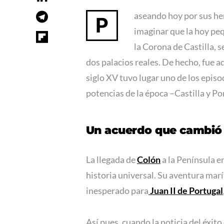
aseando hoy por sus her
P
imaginar que la hoy peq
la Corona de Castilla, 
dos palacios reales. De hecho, fue aq
siglo XV tuvo lugar uno de los episo
potencias de la época –Castilla y Por
Un acuerdo que cambió
La llegada de
Colón
a la Península e
historia universal. Su aventura marí
inesperado para
Juan II de Portugal
Así pues, cuando la noticia del éxit