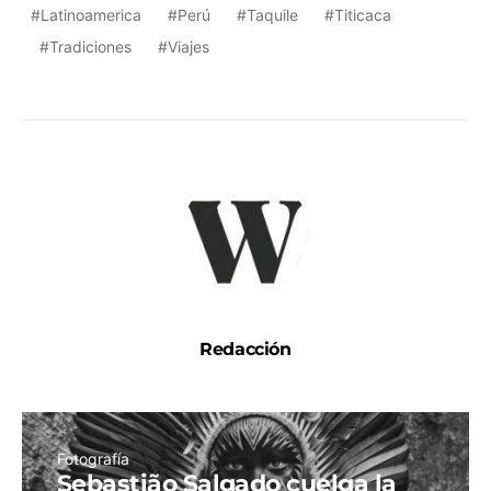
Latinoamerica
Perú
Taquile
Titicaca
Tradiciones
Viajes
Redacción
Fotografía
Sebastião Salgado cuelga la