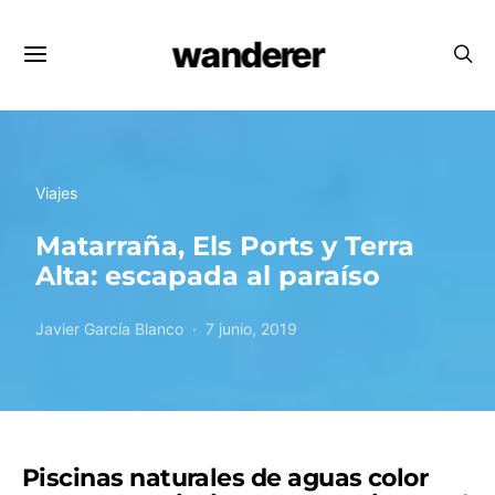
wanderer
Viajes
Matarraña, Els Ports y Terra
Alta: escapada al paraíso
Javier García Blanco
7 junio, 2019
Piscinas naturales de aguas color