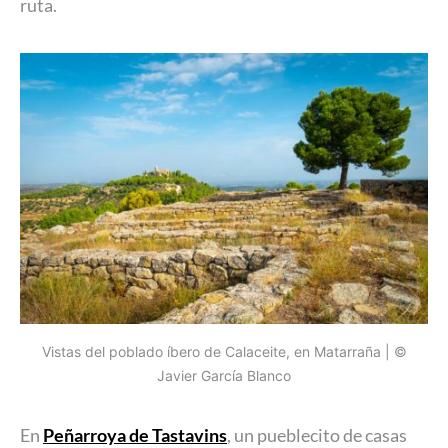
ruta.
Vistas del poblado íbero de Calaceite, en Matarraña | ©
Javier García Blanco
En
Peñarroya de Tastavins
, un pueblecito de casas