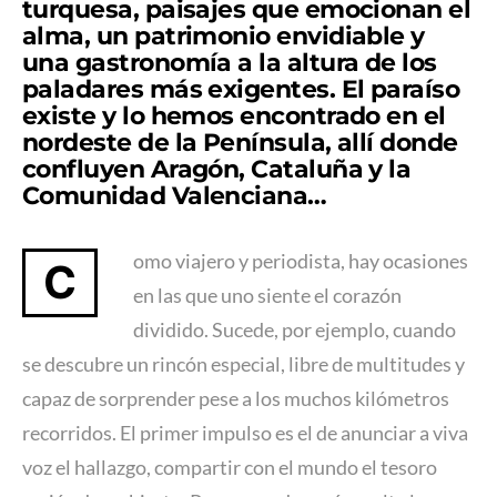
turquesa, paisajes que emocionan el
alma, un patrimonio envidiable y
una gastronomía a la altura de los
paladares más exigentes. El paraíso
existe y lo hemos encontrado en el
nordeste de la Península, allí donde
confluyen Aragón, Cataluña y la
Comunidad Valenciana…
omo viajero y periodista, hay ocasiones
C
en las que uno siente el corazón
dividido. Sucede, por ejemplo, cuando
se descubre un rincón especial, libre de multitudes y
capaz de sorprender pese a los muchos kilómetros
recorridos. El primer impulso es el de anunciar a viva
voz el hallazgo, compartir con el mundo el tesoro