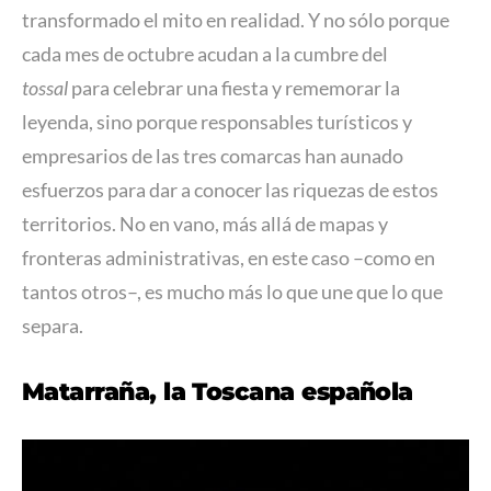
transformado el mito en realidad. Y no sólo porque
cada mes de octubre acudan a la cumbre del
tossal
para celebrar una fiesta y rememorar la
leyenda, sino porque responsables turísticos y
empresarios de las tres comarcas han aunado
esfuerzos para dar a conocer las riquezas de estos
territorios. No en vano, más allá de mapas y
fronteras administrativas, en este caso –como en
tantos otros–, es mucho más lo que une que lo que
separa.
Matarraña, la Toscana española