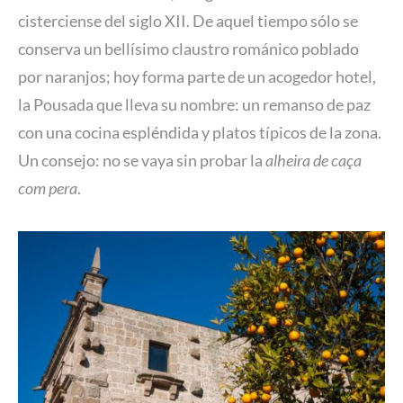
cisterciense del siglo XII. De aquel tiempo sólo se
conserva un bellísimo claustro románico poblado
por naranjos; hoy forma parte de un acogedor hotel,
la Pousada que lleva su nombre: un remanso de paz
con una cocina espléndida y platos típicos de la zona.
Un consejo: no se vaya sin probar la
alheira de caça
com pera
.