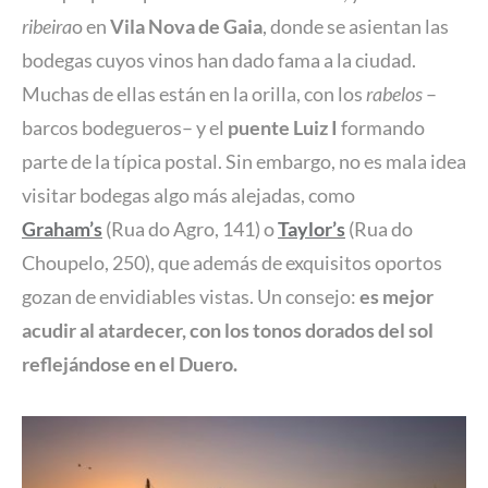
ribeira
o en
Vila Nova de Gaia
, donde se asientan las
bodegas cuyos vinos han dado fama a la ciudad.
Muchas de ellas están en la orilla, con los
rabelos
–
barcos bodegueros– y el
puente Luiz I
formando
parte de la típica postal. Sin embargo, no es mala idea
visitar bodegas algo más alejadas, como
Graham’s
(Rua do Agro, 141) o
Taylor’s
(Rua do
Choupelo, 250), que además de exquisitos oportos
gozan de envidiables vistas. Un consejo:
es mejor
acudir al atardecer, con los tonos dorados del sol
reflejándose en el Duero.