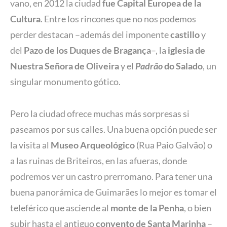
vano, en 2012 la ciudad
fue Capital Europea de la
Cultura
. Entre los rincones que no nos podemos
perder destacan –además del imponente
castillo
y
del
Pazo de los Duques de Bragança
–, la
iglesia de
Nuestra Señora de Oliveira
y el
Padrão
do Salado
, un
singular monumento gótico.
Pero la ciudad ofrece muchas más sorpresas si
paseamos por sus calles. Una buena opción puede ser
la visita al
Museo Arqueológico
(Rua Paio Galvão) o
a las ruinas de Briteiros, en las afueras, donde
podremos ver un castro prerromano. Para tener una
buena panorámica de Guimarães lo mejor es tomar el
teleférico que asciende al
monte de la Penha
, o bien
subir hasta el antiguo
convento de Santa Marinha
–