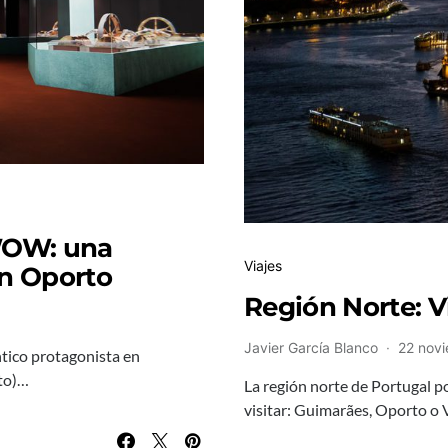
 WOW: una
Viajes
n Oporto
Región Norte: V
Javier García Blanco
22 nov
ntico protagonista en
rto)…
La región norte de Portugal p
visitar: Guimarães, Oporto o 