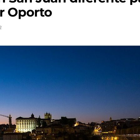
r Oporto
2