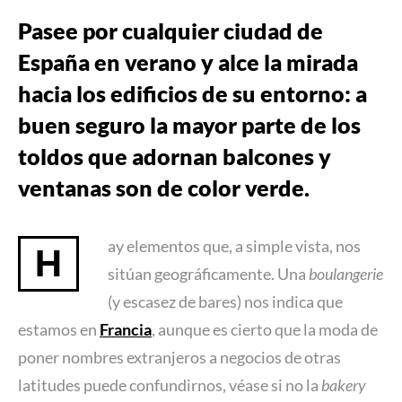
Pasee por cualquier ciudad de
España en verano y alce la mirada
hacia los edificios de su entorno: a
buen seguro la mayor parte de los
toldos que adornan balcones y
ventanas son de color verde.
ay elementos que, a simple vista, nos
H
sitúan geográficamente. Una
boulangerie
(y escasez de bares) nos indica que
estamos en
Francia
, aunque es cierto que la moda de
poner nombres extranjeros a negocios de otras
latitudes puede confundirnos, véase si no la
bakery