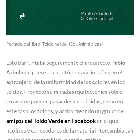
Portada del libro ‘Toldo Verde’ (Ed. Asimétricas)
Esto barruntaba seguramente el arquitecto
Pablo
Arboleda
quien se percató, tras varios años en el
extranjero, de la uniformidad de los colores en los
toldos. Proyectó su mirada arquitectónica sobre
cosas que pueden pasar desapercibidas, como en
este caso los toldos, y acabó creando un grupo de
amigos del Toldo Verde en Facebook
en el que
neófitos y conocedores de la materia intercambiaban