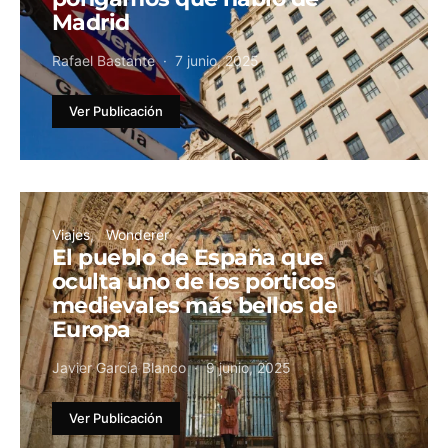
Madrid
Rafael Bastante
7 junio, 2025
Ver Publicación
Viajes
Wonderer
El pueblo de España que
oculta uno de los pórticos
medievales más bellos de
Europa
Javier García Blanco
9 junio, 2025
Ver Publicación