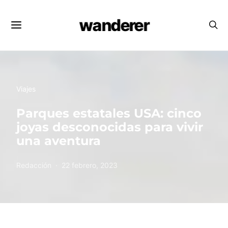
wanderer
Viajes
Parques estatales USA: cinco
joyas desconocidas para vivir
una aventura
Redacción
22 febrero, 2023