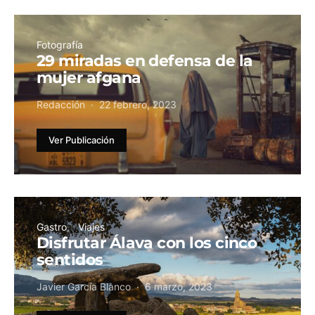
Fotografía
29 miradas en defensa de la
mujer afgana
Redacción
22 febrero, 2023
Ver Publicación
Gastro
Viajes
Disfrutar Álava con los cinco
sentidos
Javier García Blanco
6 marzo, 2023