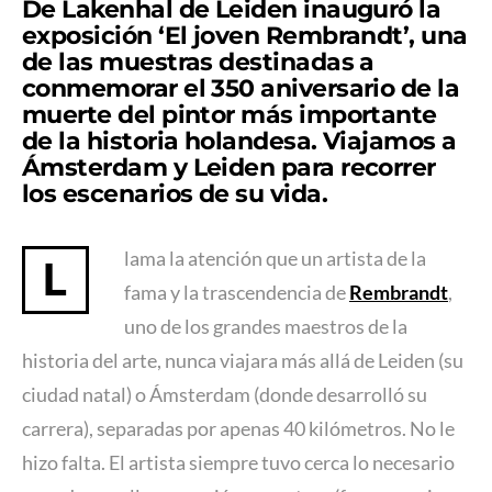
De Lakenhal
de Leiden inauguró la
exposición
‘El joven Rembrandt’
, una
de las muestras destinadas a
conmemorar el 350 aniversario de la
muerte del pintor más importante
de la historia holandesa. Viajamos a
Ámsterdam
y
Leiden
para recorrer
los escenarios de su vida.
lama la atención que un artista de la
L
fama y la trascendencia de
Rembrandt
,
uno de los grandes maestros de la
historia del arte, nunca viajara más allá de Leiden (su
ciudad natal) o Ámsterdam (donde desarrolló su
carrera), separadas por apenas 40 kilómetros. No le
hizo falta. El artista siempre tuvo cerca lo necesario