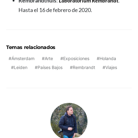
Rembrandthuis
:
Laboratorium Rembrandt
.
Hasta el 16 de febrero de 2020.
Temas relacionados
Ámsterdam
Arte
Exposiciones
Holanda
Leiden
Países Bajos
Rembrandt
Viajes