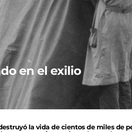
do en el exilio
destruyó la vida de cientos de miles de p