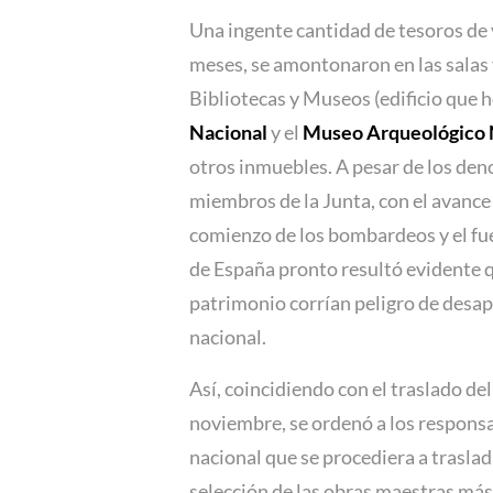
Una ingente cantidad de tesoros de 
meses, se amontonaron en las salas y
Bibliotecas y Museos (edificio que h
Nacional
y el
Museo Arqueológico 
otros inmuebles. A pesar de los den
miembros de la Junta, con el avance 
comienzo de los bombardeos y el fueg
de España pronto resultó evidente q
patrimonio corrían peligro de desapa
nacional.
Así, coincidiendo con el traslado de
noviembre, se ordenó a los responsa
nacional que se procediera a traslada
selección de las obras maestras má