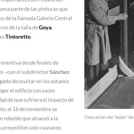
uena parte de las pinturas que
s de la llamada Galería Central
ros de la talla de
Goya
,
o
o
Tintoretto
.
reventiva desde finales de
es –con el subdirector
Sánchez
gado de ocultar en los sótanos
ger el edificio con sacos
dad de que sufriera el impacto de
cto, el 16 de noviembre se
Colocación del “Adán” de
 rebelde que alcanzó a la
s proyectiles solo causaron