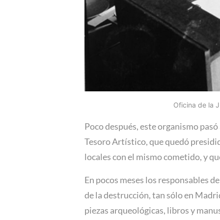
Oficina de la 
Poco después, este organismo pasó a
Tesoro Artístico, que quedó presidi
locales con el mismo cometido, y que
En pocos meses los responsables de 
de la destrucción, tan sólo en Madri
piezas arqueológicas, libros y manus