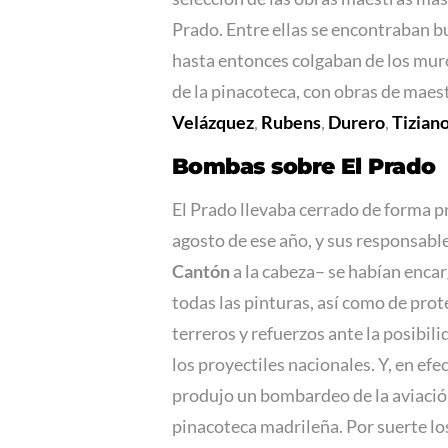
Prado. Entre ellas se encontraban b
hasta entonces colgaban de los muro
de la pinacoteca, con obras de maest
Velázquez
,
Rubens
,
Durero
,
Tizian
Bombas sobre El Prado
El Prado llevaba cerrado de forma p
agosto de ese año, y sus responsabl
Cantón
a la cabeza– se habían encar
todas las pinturas, así como de prote
terreros y refuerzos ante la posibili
los proyectiles nacionales. Y, en efe
produjo un bombardeo de la aviación
pinacoteca madrileña. Por suerte lo