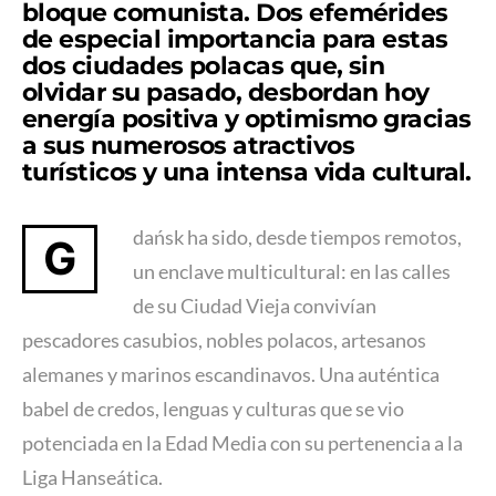
bloque comunista. Dos efemérides
de especial importancia para estas
dos
ciudades polacas
que, sin
olvidar su pasado, desbordan hoy
energía positiva y optimismo gracias
a sus numerosos atractivos
turísticos y una intensa vida cultural.
dańsk ha sido, desde tiempos remotos,
G
un enclave multicultural: en las calles
de su Ciudad Vieja convivían
pescadores casubios, nobles polacos, artesanos
alemanes y marinos escandinavos. Una auténtica
babel de credos, lenguas y culturas que se vio
potenciada en la Edad Media con su pertenencia a la
Liga Hanseática.