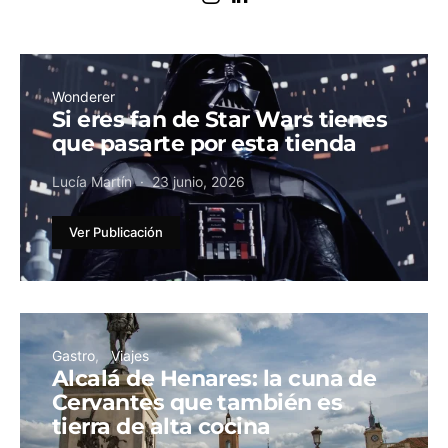
Wonderer
Si eres fan de Star Wars tienes
que pasarte por esta tienda
Lucía Martín
23 junio, 2026
Ver Publicación
Gastro
Viajes
Alcalá de Henares: la cuna de
Cervantes que también es
tierra de alta cocina