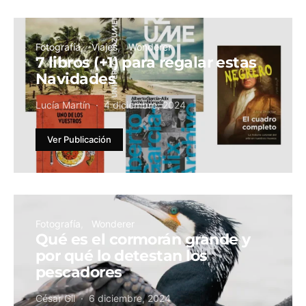
Fotografía
Viajes
Wonderer
7 libros (+1) para regalar estas
Navidades
Lucía Martín
4 diciembre, 2024
Ver Publicación
Fotografía
Wonderer
Qué es el cormorán grande y
por qué lo detestan los
pescadores
César Gil
6 diciembre, 2024