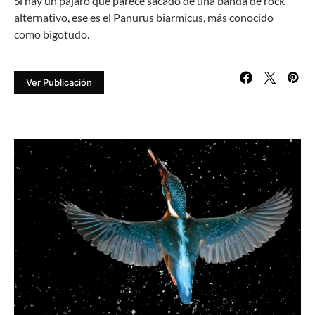
Si hay un pájaro que parece sacado de una banda de rock
alternativo, ese es el Panurus biarmicus, más conocido
como bigotudo.
Ver Publicación