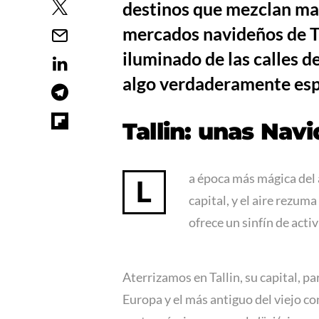
destinos que mezclan mag
mercados navideños de Ta
iluminado de las calles d
algo verdaderamente espe
Tallin: unas Nav
a época más mágica del 
L
capital, y el aire rezum
ofrece un sinfín de acti
Aterrizamos en Tallin, su capital, p
Europa y el más antiguo del viejo co