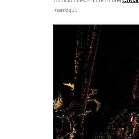
tradicionales. El lujoso hotel
La
Mam
marroquí.