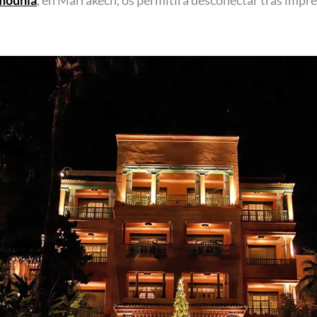
ounia
,
en Marrakech, os permitirá desconectar tras impre