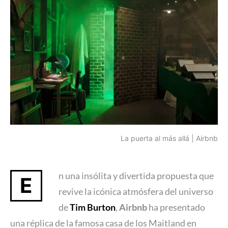
La puerta al más allá | Airbnb
n una insólita y divertida propuesta que
E
revive la icónica atmósfera del universo
de
Tim Burton
,
Airbnb
ha presentado
una réplica de la famosa casa de los Maitland en