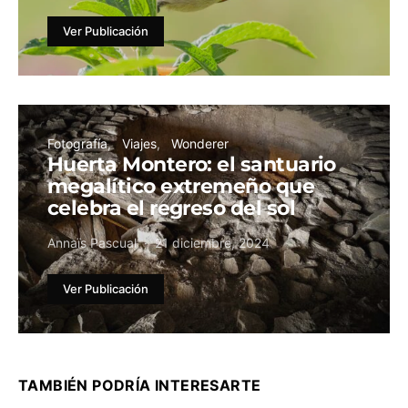
Ver Publicación
Fotografía
Viajes
Wonderer
Huerta Montero: el santuario
megalítico extremeño que
celebra el regreso del sol
Annaïs Pascual
21 diciembre, 2024
Ver Publicación
TAMBIÉN PODRÍA INTERESARTE