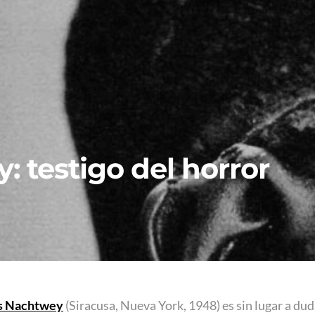
 testigo del horror
s Nachtwey
(Siracusa, Nueva York, 1948) es sin lugar a dud