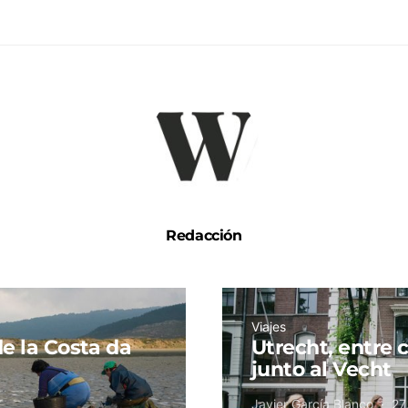
Redacción
Viajes
e la Costa da
Utrecht, entre c
junto al Vecht
Javier García Blanco
27