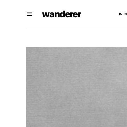
wanderer
INIC