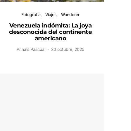
Fotografía
Viajes
Wonderer
L
Venezuela indómita: La joya
inolvi
desconocida del continente
americano
Annaïs Pascual
20 octubre, 2025