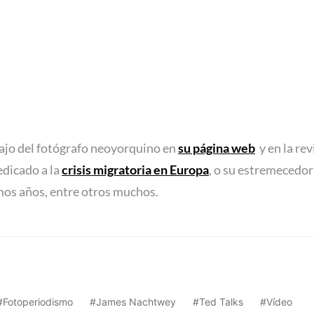
ajo del fotógrafo neoyorquino en
su página web
y en la rev
edicado a la
crisis migratoria en Europa
, o su estremecedor
mos años, entre otros muchos.
Fotoperiodismo
James Nachtwey
Ted Talks
Vídeo