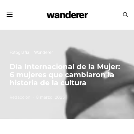
wanderer
Fotografía
Wonderer
Día Internacional de la Mujer:
6 mujeres que cambiaron la
historia de la cultura
Redacción
8 marzo, 2025