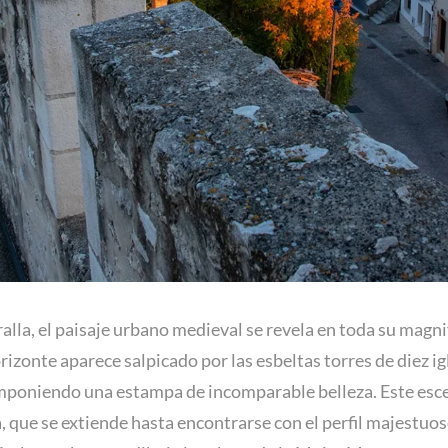
alla, el paisaje urbano medieval se revela en toda su magni
orizonte aparece salpicado por las esbeltas torres de diez 
omponiendo una estampa de incomparable belleza. Este esc
que se extiende hasta encontrarse con el perfil majestuo