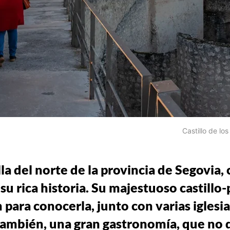
Castillo de lo
la del norte de la provincia de Segovia,
u rica historia. Su majestuoso castillo
 para conocerla, junto con varias iglesi
también, una gran gastronomía, que no d