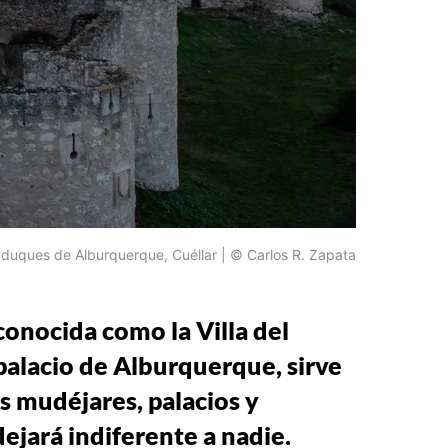
s duques de Alburquerque, Cuéllar | © Carlos R. Zapata
 conocida como la Villa del
-palacio de Alburquerque, sirve
as mudéjares, palacios y
ejará indiferente a nadie.