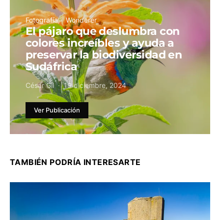
Fotografía
Wonderer
El pájaro que deslumbra con
colores increíbles y ayuda a
preservar la biodiversidad en
Sudáfrica
César Gil
19 diciembre, 2024
Ver Publicación
TAMBIÉN PODRÍA INTERESARTE