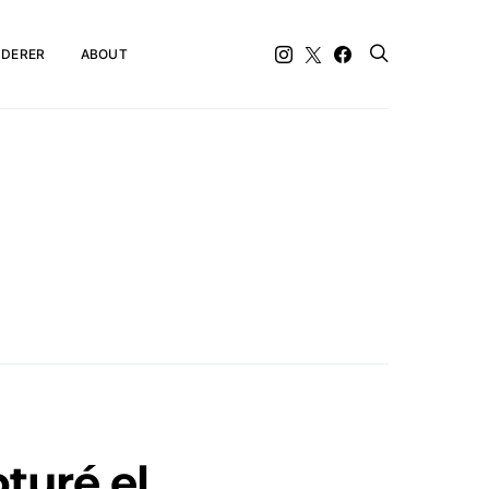
DERER
ABOUT
turé el