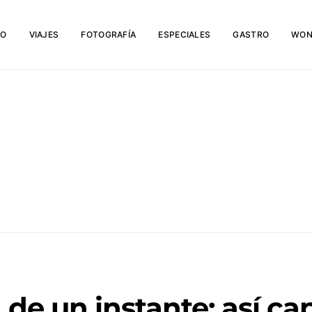
IO
VIAJES
FOTOGRAFÍA
ESPECIALES
GASTRO
WON
de un instante: así cap