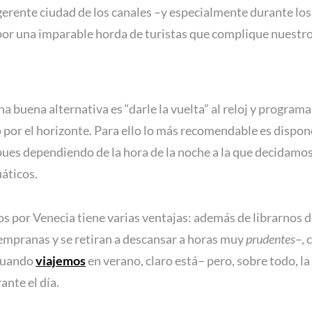
ugerente ciudad de los canales –y especialmente durante l
r una imparable horda de turistas que complique nuestros
buena alternativa es “darle la vuelta” al reloj y programa
o por el horizonte. Para ello lo más recomendable es dispon
 pues dependiendo de la hora de la noche a la que decidamo
uáticos.
 por Venecia tiene varias ventajas: además de librarnos d
tempranas y se retiran a descansar a horas muy
prudentes
–, 
cuando
viajemos
en verano, claro está– pero, sobre todo, la
ante el día.