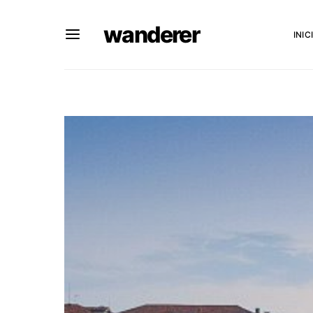
wanderer
INIC