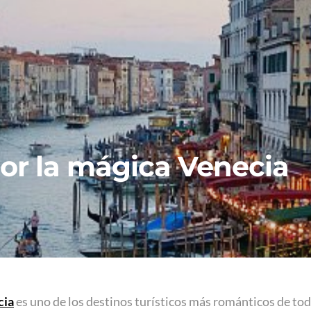
or la mágica Venecia
cia
es uno de los destinos turísticos más románticos de to