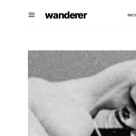
wanderer
INIC