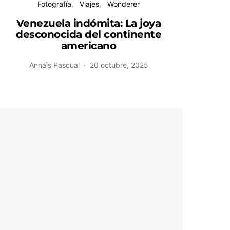
Fotografía
Viajes
Wonderer
L
Venezuela indómita: La joya
inolvi
desconocida del continente
americano
Annaïs Pascual
20 octubre, 2025