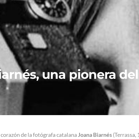
iarnés, una pionera de
l corazón de la fotógrafa catalana
Joana Biarnés
(Terrassa, 