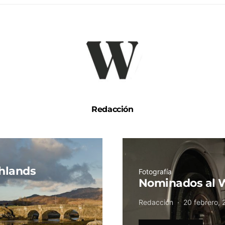
Redacción
ghlands
Fotografía
Nominados al W
Redacción
20 febrero, 