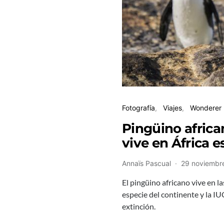
Fotografía
Viajes
Wonderer
Pingüino africa
vive en África e
Annaïs Pascual
29 noviembr
El pingüino africano vive en la
especie del continente y la IU
extinción.