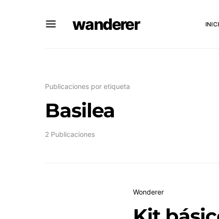
wanderer
INIC
Publicaciones por etiqueta
Basilea
2 Publicaciones
Wonderer
Kit básic