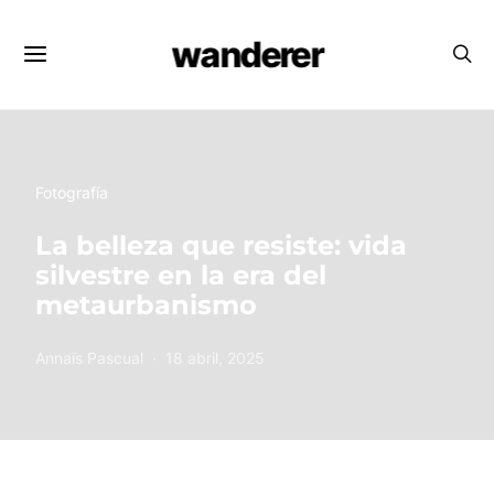
wanderer
Fotografía
La belleza que resiste: vida
silvestre en la era del
metaurbanismo
Annaïs Pascual
18 abril, 2025