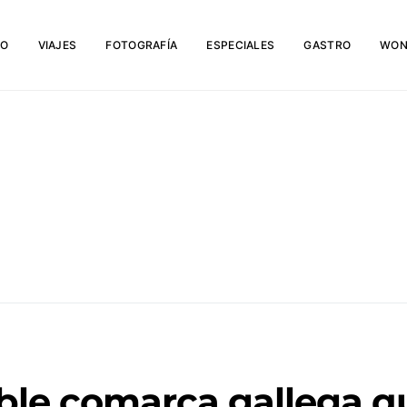
IO
VIAJES
FOTOGRAFÍA
ESPECIALES
GASTRO
WON
íble comarca gallega q