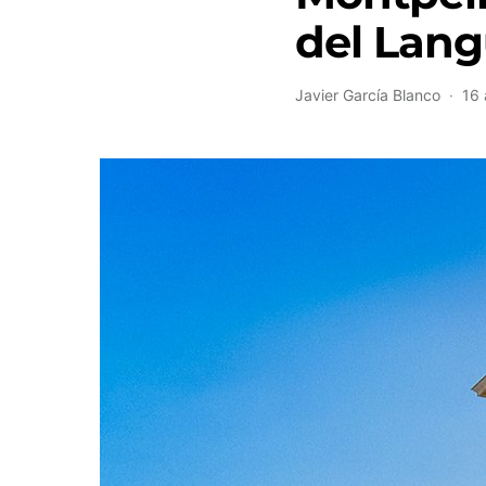
del Lan
Javier García Blanco
16 