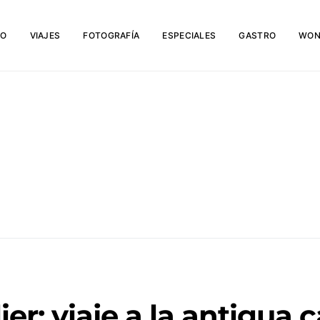
IO
VIAJES
FOTOGRAFÍA
ESPECIALES
GASTRO
WON
er: viaje a la antigua c