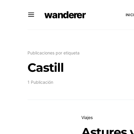
wanderer
INIC
Publicaciones por etiqueta
Castill
1 Publicación
Viajes
Astures y